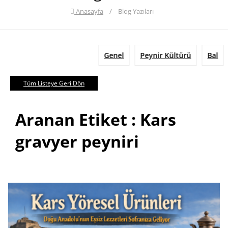
Anasayfa
/
Blog Yazıları
Genel
Peynir Kültürü
Bal
Tüm Listeye Geri Dön
Aranan Etiket : Kars
gravyer peyniri