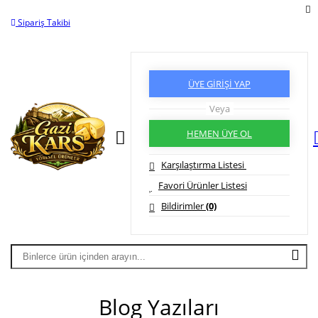
SİPARİŞLERİNİZ
24 SAAT
İÇİNDE KARGO'DA!
Yardım
Ödeme Bildirimi
İleti
ÜYE GİRİŞİ YAP
Veya
HEMEN ÜYE OL
Karşılaştırma Listesi
Favori Ürünler Listesi
Bildirimler
(0)
Blog Yazıları