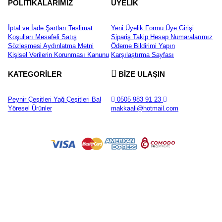
POLİTİKALARIMIZ
ÜYELİK
İptal ve İade Şartları
Teslimat
Yeni Üyelik Formu
Üye Girişi
Koşulları
Mesafeli Satış
Sipariş Takip
Hesap Numaralarımız
Sözleşmesi
Aydınlatma Metni
Ödeme Bildirimi Yapın
Kişisel Verilerin Korunması Kanunu
Karşılaştırma Sayfası
KATEGORİLER
BİZE ULAŞIN
Peynir Çeşitleri
Yağ Çeşitleri
Bal
0505 983 91 23
Yöresel Ürünler
makkaali@hotmail.com