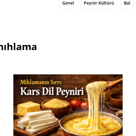
Genel
Peynir Kültürü
Bal
 mıhlama