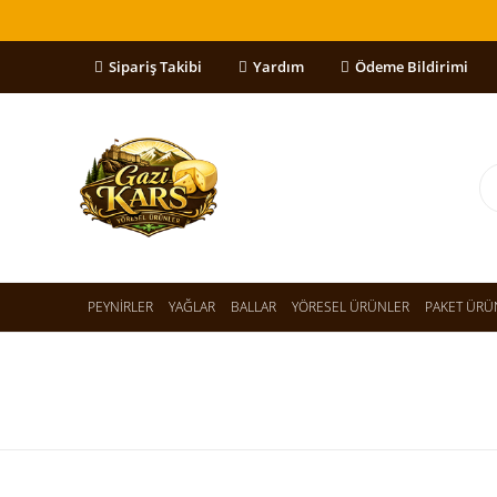
Sipariş Takibi
Yardım
Ödeme Bildirimi
PEYNİRLER
YAĞLAR
BALLAR
YÖRESEL ÜRÜNLER
PAKET ÜRÜ