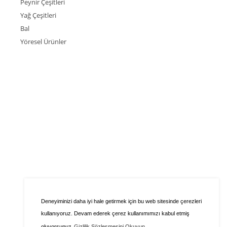
Peynir Çeşitleri
Yağ Çeşitleri
Bal
Yöresel Ürünler
Deneyiminizi daha iyi hale getirmek için bu web sitesinde çerezleri
kullanıyoruz. Devam ederek çerez kullanımımızı kabul etmiş
oluyorsunuz
Gizlilik Sözleşmesini Okuyun