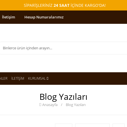
SİPARİŞLERİNİZ
24 SAAT
İÇİNDE KARGO'DA!
İletişim
Hesap Numaralarımız
NLER
İLETİŞİM
KURUMSAL
Blog Yazıları
Anasayfa
/
Blog Yazıları