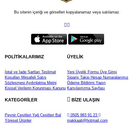
Bu sitenin içeriği ve görselleri kopyalanamaz veya satılamaz.
POLİTİKALARIMIZ
ÜYELİK
İptal ve İade Şartları
Teslimat
Yeni Üyelik Formu
Üye Girişi
Koşulları
Mesafeli Satış
Sipariş Takip
Hesap Numaralarımız
Sözleşmesi
Aydınlatma Metni
Ödeme Bildirimi Yapın
Kişisel Verilerin Korunması Kanunu
Karşılaştırma Sayfası
KATEGORİLER
BİZE ULAŞIN
Peynir Çeşitleri
Yağ Çeşitleri
Bal
0505 983 91 23
Yöresel Ürünler
makkaali@hotmail.com