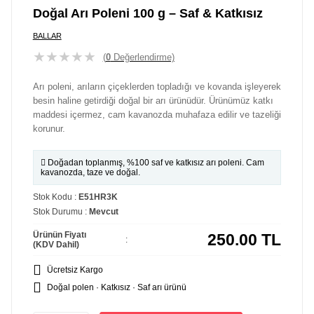
Doğal Arı Poleni 100 g – Saf & Katkısız
BALLAR
★
★
★
★
★
(
0
Değerlendirme)
Arı poleni, arıların çiçeklerden topladığı ve kovanda işleyerek
besin haline getirdiği doğal bir arı ürünüdür. Ürünümüz katkı
maddesi içermez, cam kavanozda muhafaza edilir ve tazeliği
korunur.
Doğadan toplanmış, %100 saf ve katkısız arı poleni. Cam
kavanozda, taze ve doğal.
Stok Kodu :
E51HR3K
Stok Durumu :
Mevcut
Ürünün Fiyatı
250.00
TL
:
(KDV Dahil)
Ücretsiz Kargo
Doğal polen · Katkısız · Saf arı ürünü