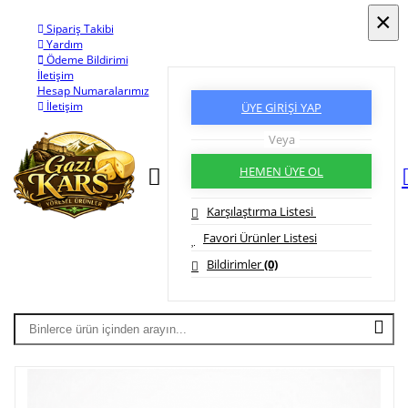
SİPARİŞLERİNİZ
24 SAAT
İÇİNDE KARGO'DA!
×
×
mi
rımız
ÜYE GİRİŞİ YAP
Veya
HEMEN ÜYE OL
Karşılaştırma Listesi
Favori Ürünler Listesi
Bildirimler
(0)